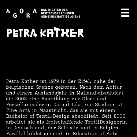
A
☰
G
PETRA KATHER
O
R
A
T
H
Petra Kather ist 1979 in der Eifel, nahe der
belgischen Grenze geboren. Nach dem Abitur
E
und einem Auslandsjahr in Mailand absolviert
sie 2002 eine Ausbildung zur Glas- und
Porzellanmalerin. Darauf folgt ein Studium of
A
Fine Arts in Maastricht, das sie mit einem
Bachelor of Textil-Design abschließt. Seit 2006
T
arbeitet sie als freischaffende TextilDesignerin
in Deutschland, der Schweiz und In Belgien.
E
Parallel bildet sie sich in Education of Arts