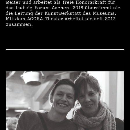
weiter und arbeitet als freie Honorarkraft für
R
das Ludwig Forum Aachen. 2018 übernimmt sie
die Leitung der Kunstwerkstatt des Museums.
:
Mit dem AGORA Theater arbeitet sie seit 2017
zusammen.
P
E
T
R
A
K
A
T
H