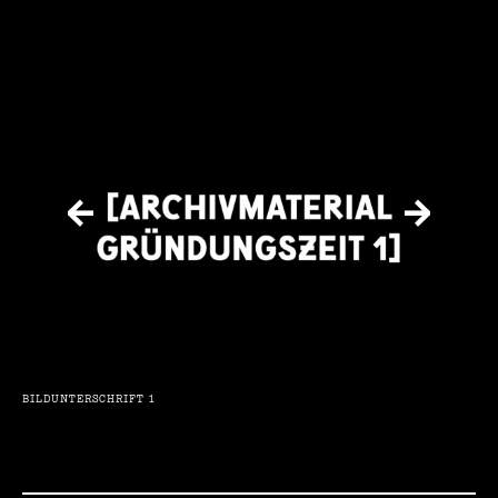
←
→
BILDUNTERSCHRIFT 1
BIL