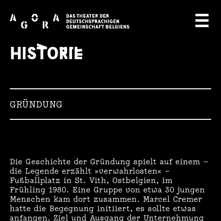
A
☰
G
HISTORIE
O
R
A
GRÜNDUNG
T
H
E
Die Geschichte der Gründung spielt auf einem
—
A
die Legende erzählt »verwahrlosten« —
Fußballplatz in St. Vith, Ostbelgien, im
Frühling 1980. Eine Gruppe von etwa 30 jungen
T
Menschen kam dort zusammen. Marcel Cremer
hatte die Begegnung initiiert, es sollte etwas
E
anfangen. Ziel und Ausgang der Unternehmung