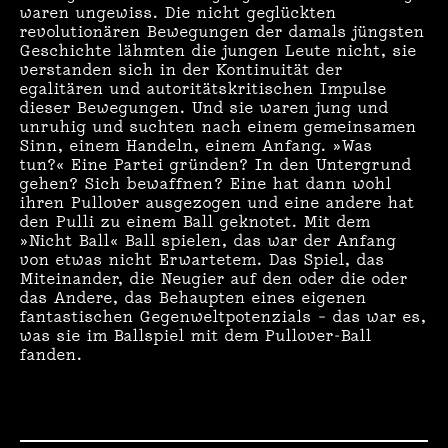
waren ungewiss. Die nicht geglückten
R
revolutionären Bewegungen der damals jüngsten
Geschichte lähmten die jungen Leute nicht, sie
:
verstanden sich in der Kontinuität der
egalitären und autoritätskritischen Impulse
H
dieser Bewegungen. Und sie waren jung und
unruhig und suchten nach einem gemeinsamen
I
Sinn, einem Handeln, einem Anfang. »
Was
tun?«
Eine Partei gründen? In den Untergrund
S
gehen?
Sich bewaffnen
? Eine hat dann wohl
ihren Pullover ausgezogen und eine andere hat
den Pulli zu einem Ball geknotet. Mit dem
T
»
Nicht Ball«
Ball spielen, das war der Anfang
von etwas nicht Erwartetem. Das Spiel, das
O
Miteinander, die Neugier auf den oder die oder
das Andere, das Behaupten eines eigenen
R
fantastischen Gegenweltpotenzials – das war es,
was sie im Ballspiel mit dem Pullover-Ball
I
fanden.
E