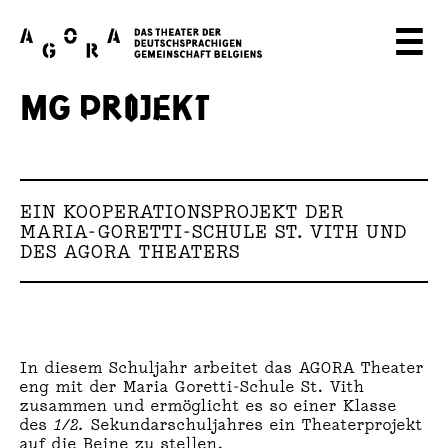
A
☰
G
MG PROJEKT
O
R
A
EIN KOOPERATIONSPROJEKT DER
T
MARIA-GORETTI-SCHULE ST. VITH UND
DES AGORA THEATERS
H
E
A
In diesem Schuljahr arbeitet das AGORA Theater
T
eng mit der Maria Goretti-Schule St. Vith
zusammen und ermöglicht es so einer Klasse
des
1/2.
Sekundarschuljahres ein Theaterprojekt
E
auf die Beine zu stellen.