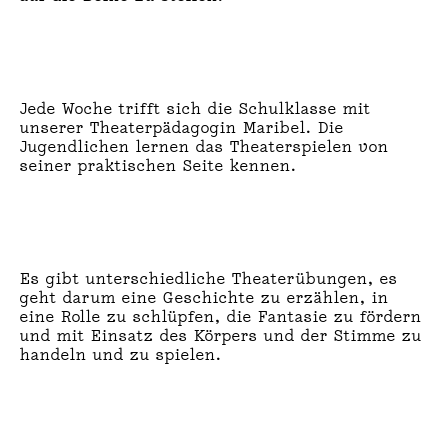
R
:
M
Jede Woche trifft sich die Schulklasse mit
unserer Theaterpädagogin Maribel. Die
G
Jugendlichen lernen das Theaterspielen von
seiner praktischen Seite kennen.
P
R
O
Es gibt unterschiedliche Theaterübungen, es
geht darum eine Geschichte zu erzählen, in
J
eine Rolle zu schlüpfen, die Fantasie zu fördern
und mit Einsatz des Körpers und der Stimme zu
E
handeln und zu spielen.
K
T