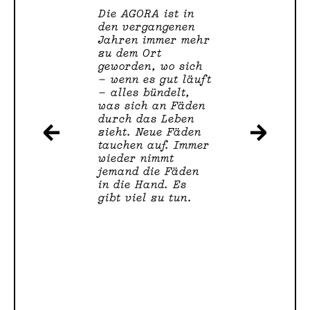
Die AGORA ist in 
F
den vergangenen 
Jahren immer mehr 
E
zu dem Ort 
geworden, wo sich 
L
— wenn es gut läuft 
— alles bündelt, 
D
was sich an Fäden 
durch das Leben 
←
→
zieht. Neue Fäden 
tauchen auf. Immer 
wieder nimmt 
jemand die Fäden 
in die Hand. Es 
gibt viel zu tun.