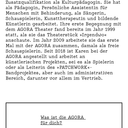
Zusatzqualifikation als Kulturpädagogin. Sie hat
R
als Pädagogin, Persönliche Assistentin für
Menschen mit Behinderung, als Sängerin,
:
Schauspielerin, Kunsttherapeutin und bildende
Künstlerin gearbeitet. Ihre erste Begegnung mit
K
dem AGORA Theater fand bereits im Jahr 1999
statt, als sie das Theaterstück »Irgendwo«
anschaute. Im Jahr 2009 arbeitete sie das erste
A
Mal mit der AGORA zusammen, damals als freie
Schauspielerin. Seit 2018 ist Karen bei der
R
AGORA angestellt und arbeitet an
künstlerischen Projekten, sei es als Spielerin
E
oder als Leiterin des
»PATCHWORK
«-
Bandprojektes, aber auch im administrativen
N
Bereich, darunter vor allem im Vertrieb.
B
E
N
Was ist die AGORA 
T
für dich?