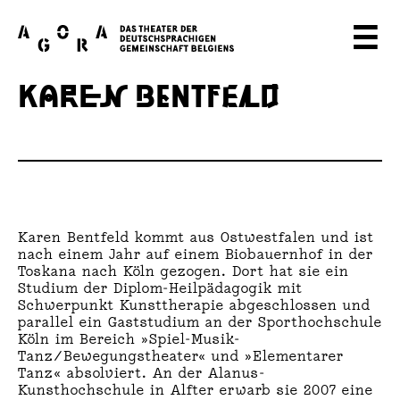
A
☰
G
KAREN BENTFELD
O
R
A
T
H
Karen Bentfeld kommt aus Ostwestfalen und ist
nach einem Jahr auf einem Biobauernhof in der
E
Toskana nach Köln gezogen. Dort hat sie ein
Studium der Diplom-Heilpädagogik mit
Schwerpunkt Kunsttherapie abgeschlossen und
A
parallel ein Gaststudium an der Sporthochschule
Köln im Bereich »Spiel-Musik-
T
Tanz/Bewegungstheater« und »Elementarer
Tanz« absolviert. An der Alanus-
E
Kunsthochschule in Alfter erwarb sie 2007 eine