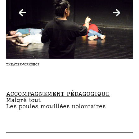
←
→
THEATERWORKSHOP
© S
ACCOMPAGNEMENT PÉDAGOGIQUE
Malgré tout
Les poules mouillées volontaires