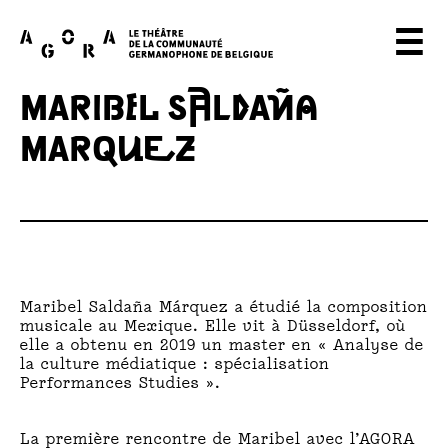
A
☰
G
MARIBEL SALDAÑA
O
MARQUEZ
R
A
T
H
E
Maribel Saldaña Márquez a étudié la composition
musicale au Mexique. Elle vit à Düsseldorf, où
A
elle a obtenu en 2019 un master en « Analyse de
la culture médiatique : spécialisation
Performances Studies ».
T
E
La première rencontre de Maribel avec l’AGORA