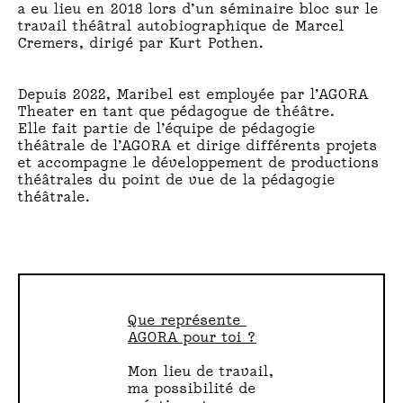
a eu lieu en 2018 lors d’un séminaire bloc sur le
R
travail théâtral autobiographique de Marcel
Cremers, dirigé par Kurt Pothen.
:
M
Depuis 2022, Maribel est employée par l’AGORA
Theater en tant que pédagogue de théâtre.
A
Elle fait partie de l’équipe de pédagogie
théâtrale de l’AGORA et dirige différents projets
et accompagne le développement de productions
R
théâtrales du point de vue de la pédagogie
théâtrale.
I
B
E
L
Que représente 
AGORA pour toi ?
S
Mon lieu de travail, 
A
ma possibilité de 