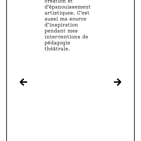
création et 
d’épanouissement 
L
artistiques. C’est 
aussi ma source 
D
d’inspiration 
pendant mes 
A
interventions de 
pédagogie 
Ñ
théâtrale.
A
M
←
→
A
R
Q
U
E