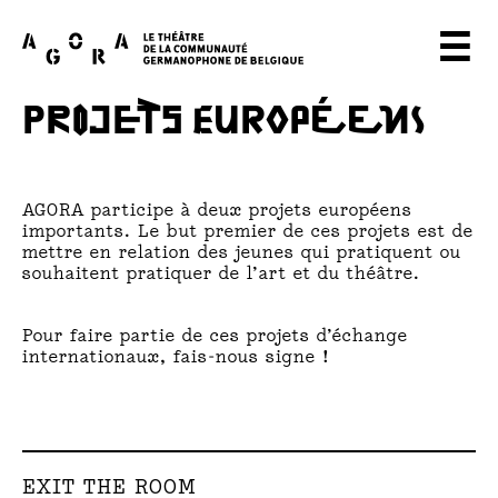
A
☰
G
PROJETS EUROPÉENS
O
R
A
AGORA participe à deux projets européens
importants. Le but premier de ces projets est de
T
mettre en relation des jeunes qui pratiquent ou
souhaitent pratiquer de l’art et du théâtre.
H
Pour faire partie de ces projets d’échange
E
internationaux, fais-nous signe !
A
T
E
EXIT THE ROOM