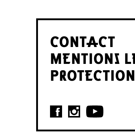
A
CONTACT
T
MENTIONS L
PROTECTION
I
O