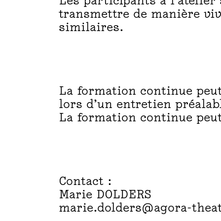
Les participants à l’atelie
transmettre de manière viv
similaires.
F
O
La formation continue peut
lors d’un entretien préalab
La formation continue peut
R
Contact :
M
Marie DOLDERS
marie.dolders@agora-theat