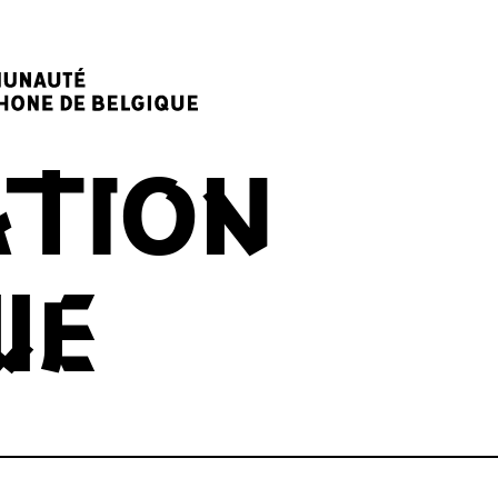
TION
UE