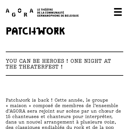
A
☰
G
PATCHWORK
O
R
A
YOU CAN BE HEROES ! ONE NIGHT AT
T
THE THEATERFEST !
H
E
A
Patchwork is back ! Cette année, le groupe
« maison » composé de membres de l’ensemble
T
d’AGORA sera rejoint sur scène par un chœur de
15 chanteuses et chanteurs pour interpréter,
dans un nouvel arrangement à plusieurs voix,
E
des classiques endiablés du rock et de la pop