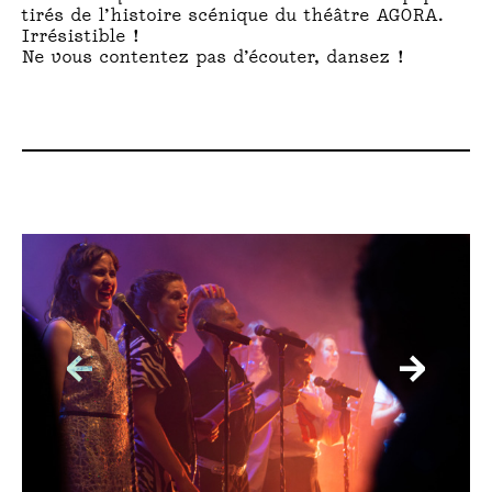
tirés de l’histoire scénique du théâtre AGORA.
R
Irrésistible !
Ne vous contentez pas d’écouter, dansez !
:
P
A
T
C
H
W
←
→
O
R
K